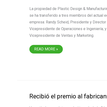
La propiedad de Plastic Design & Manufacturi
se ha transferido a tres miembros del actual e
empresa: Randy Scheid, Presidente y Director
Vicepresidente de Operaciones e Ingeniería; y
Vicepresidente de Ventas y Marketing.
PLASTIC
READ MORE »
DESIGN
&
MANUFACTURING
ADQUIRIDA
POR
EL
EQUIPO
EJECUTIVO
Recibió el premio al fabrica