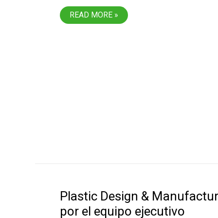
PDM
READ MORE »
INSTALA
CINCO
MÁQUINAS
DE
MOLDEO
A
LO
LARGO
DE
2022
Plastic Design & Manufactur
por el equipo ejecutivo