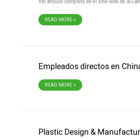
Ver artículo completo en el sitio web de la C
RECIBIÓ
READ MORE »
EL
PREMIO
AL
FABRICANTE
DEL
AÑO
DE
MONTANA
Empleados directos en China 
EMPLEADOS
READ MORE »
DIRECTOS
EN
CHINA
PARA
LOS
SERVICIOS
DE
UTILLAJE
Plastic Design & Manufactu