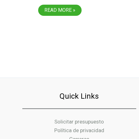
PLASTIC
READ MORE »
DESIGN
&
MANUFACTURING
SE
EXPANDE
A
MÉXICO
Quick Links
Solicitar presupuesto
Política de privacidad
Carreras